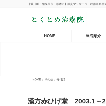
コ
ナ
【愛川町・相模原市・厚木市】鍼灸マッサージ・武術経絡整
ン
ビ
テ
ゲ
ン
ー
ツ
シ
へ
ョ
ス
ン
HOME
当院紹介
キ
に
ッ
移
プ
動
HOME
その他
修行記
漢方赤ひげ堂 2003.1～20