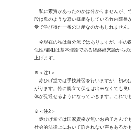
私に素質があったのかは分かりませんが、竹内
段は鬼のような恐い様相をしている竹内院長
堂で学び得た一番の財産なのかもしれません
今現在の私は自分流ではありますが、手の感
似性相関｣は基本理論である経絡経穴論から
上げます。
※＜注1＞
赤ひげ堂では手技練習を行いますが、初めは
がります。特に腕立て伏せは出来なくても良
体が見通せるようになっていきます。これで
※＜注2＞
赤ひげ堂では国家資格が無いお弟子さんでも
社会的法律上において許されない声もあるか