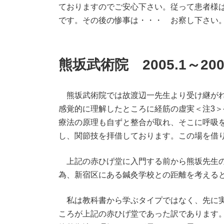
ておりますのでご安心下さい。従って患者様
です。その後の惨事は・・・ お察し下さい
熊坂武術院 2005.1～2007
熊坂武術院では故渡辺一先生より受け継がれ
感覚的に理解したところに経筋の虚実＜注3
療法の原理も自ずと整合が取れ、そこに呼吸
し、関節技を拝借しております。この場を借
上記の赤ひげ堂に入門する前から熊坂先生の
為、新宿区にある鍼灸学校との距離を考える
私は教科書から学ぶタイプではなく、先に実
ころが上記の赤ひげ堂であった訳であります。