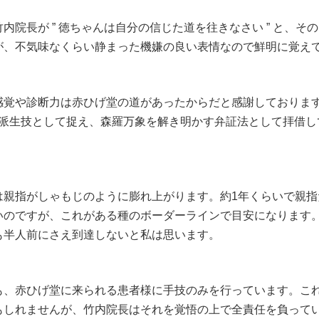
院長が ” 徳ちゃんは自分の信じた道を往きなさい ” と、そ
が、不気味なくらい静まった機嫌の良い表情なので鮮明に覚え
。
覚や診断力は赤ひげ堂の道があったからだと感謝しております。
の派生技として捉え、森羅万象を解き明かす弁証法として拝借し
親指がしゃもじのように膨れ上がります。約1年くらいで親指
いのですが、これがある種のボーダーラインで目安になります
も半人前にさえ到達しないと私は思います。
、赤ひげ堂に来られる患者様に手技のみを行っています。こ
もしれませんが、竹内院長はそれを覚悟の上で全責任を負って