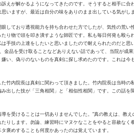
の訴えが解かるようになってきたのです。そうすると相手に合
は思いますが、最近は自分の味をありのまま出している気がし
眼しており透視能力を持ち合わせた方でしたが、気性の荒い
ったり物で頭を叩き潰すような師匠です。私も毎日何発も殴ら
私は手技の上達をしたいと思いましたので耐えられたのだと思
＞、金品を受け取ることなどありえない話であって、当院が成
く嫌い、偽りのないものを真剣に探し求めたのです。これは今
た竹内院長は真剣に関わって頂きました。竹内院長は当時の
編み出した技が「三角相関」と「相似性相関」です。この話を
を受けることは一切ありませんでした。”真の教えは、教えの
れたりします。勿論、練習時にマヌケなことをやると容赦なく
ベタ褒めすることも何度かあったのは覚えています。