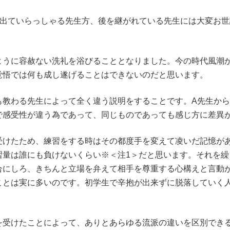
を出ていらっしゃる先生方、後を継がれている先生には大変お
うに容赦ない洗礼を浴びることとなりました。今の時代風潮
覚悟では何も成し遂げることはできないのだと思います。
教わる先生によって全く違う説明をすることです。A先生から
で感受性が違う為であって、同じものであっても感じ方に差異
けたため、練習をする時はその都度手を変えて凌いだ記憶が
習量は誰にも負けないくらい※＜注1＞だと思います。それを
合にしろ、きちんと立場を弁えて相手を尊重する心構えと言動
ことは実に多いのです。初学生で辛抱が出来ずに脱落していく
受けたことによって、ありとあらゆる流派の違いを区別でき