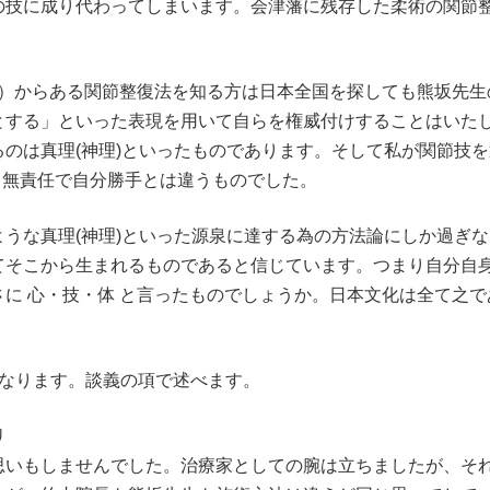
の技に成り代わってしまいます。会津藩に残存した柔術の関節
 ）からある関節整復法を知る方は日本全国を探しても熊坂先生
とする」といった表現を用いて自らを権威付けすることはいた
のは真理(神理)といったものであります。そして私が関節技を通
り、無責任で自分勝手とは違うものでした。
うな真理(神理)といった源泉に達する為の方法論にしか過ぎ
てそこから生まれるものであると信じています。つまり自分自
に 心・技・体 と言ったものでしょうか。日本文化は全て之
異なります。談義の項で述べます。
ﾘ
もしませんでした。治療家としての腕は立ちましたが、それより