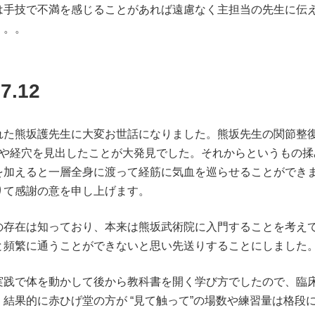
は手技で不満を感じることがあれば遠慮なく主担当の先生に伝
。。。
.12
た熊坂護先生に大変お世話になりました。熊坂先生の関節整
＞や経穴を見出したことが大発見でした。それからというもの
を加えると一層全身に渡って経筋に気血を巡らせることができ
りて感謝の意を申し上げます。
存在は知っており、本来は熊坂武術院に入門することを考え
と頻繁に通うことができないと思い先送りすることにしました
践で体を動かして後から教科書を開く学び方でしたので、臨
結果的に赤ひげ堂の方が “見て触って”の場数や練習量は格段