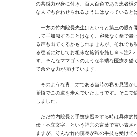
の共感力が身に付き、百人百色である患者様
な人でも合わせられるようにはなっていると
一方の竹内院長先生はというと第三の眼が開
して手加減することはなく、容赦なく拳で殴
る声も出てくるかもしれませんが、それでも
る患者に対してお粗末な施術を施し※＜注2
す。そんなママゴトのような半端な医療を酷
て余分な力が抜けています。
そのような青二才である当時の私を見透かし
覚悟でこの道を歩んでいたようです。そこで
しました。
ただ竹内院長と手技練習をする時は具体的指導
伝・不立文字」という禅宗の言葉で言い表さ
ますが、そんな竹内院長が私の手技を受けて