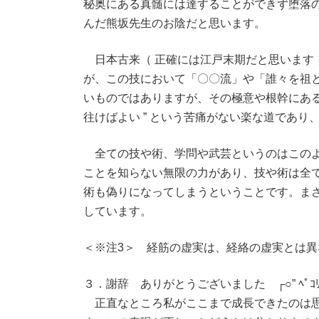
秘奥にある真髄には達することができず堕落
んだ熊坂先生のお陰だと思います。
日本古来（ 正確には江戸末期だと思います
が、この技において「〇〇流」や「誰々を祖
いものではありますが、その極意や根幹にある
往けばよい ” という苦痛がない楽な道であ
全ての技や術、学問や武芸というのはこのよ
ことを知らない無限の力があり、技や術は全
術も偽りになってしまうということです。まさ
しています。
＜※注3＞ 経筋の虚実は、経絡の虚実とは
３．謝辞 ありがとうございました ┌○” ﾍﾟｺ
正直なところ私がここまで成長できたのは思い