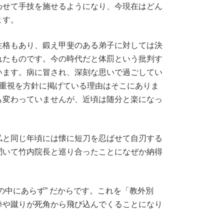
わせて手技を施せるようになり、今現在はどん
ます。
性格もあり、鍛え甲斐のある弟子に対しては決
れたものです。今の時代だと体罰という批判す
います。病に冒され、深刻な思いで過ごしてい
果重視を方針に掲げている理由はそこにありま
も変わっていませんが、近頃は随分と楽になっ
私と同じ年頃には懐に短刀を忍ばせて自刃する
聞いて竹内院長と巡り合ったことになぜか納得
中にあらず” だからです。これを「教外別
拳や蹴りが死角から飛び込んでくることになり