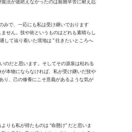
整復法が途絶えなかったのは艱難辛苦に耐え忍
のみで、一応にも私は受け継いでおります
しません。技や術というものはどれも素晴らし
して辿り着いた境地は ” 往きたいところへ
ないのだと思います。そしてその源泉は枯れる
身が本物にならなければ、私が受け継いだ技や
であり、己の修養にこそ意義があるような気が
も私が得たものは “命懸け” だと思いま