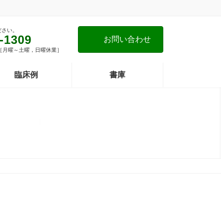
ださい。
-1309
お問い合わせ
00 ［月曜～土曜，日曜休業］
臨床例
書庫